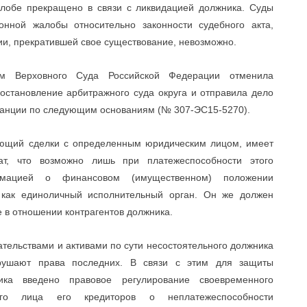
алобе прекращено в связи с ликвидацией должника. Суды
онной жалобы относительно законности судебного акта,
ции, прекратившей свое существование, невозможно.
ам Верховного Суда Российской Федерации отменила
остановление арбитражного суда округа и отправила дело
танции по следующим основаниям (№ 307-ЭС15-5270).
чающий сделки с определенным юридическим лицом, имеет
ат, что возможно лишь при платежеспособности этого
рмацией о финансовом (имущественном) положении
ь как единоличный исполнительный орган. Он же должен
е в отношении контрагентов должника.
тельствами и активами по сути несостоятельного должника
рушают права последних. В связи с этим для защиты
ика введено правовое регулирование своевременного
ого лица его кредиторов о неплатежеспособности