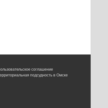
ользовательское соглашение
ерриториальная подсудность в Омске