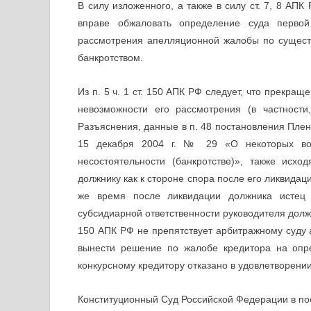
В силу изложенного, а также в силу ст. 7, 8 АПК 
вправе обжаловать определение суда первой
рассмотрения апелляционной жалобы по существ
банкротством.
Из п. 5 ч. 1 ст. 150 АПК РФ следует, что прекра
невозможности его рассмотрения (в частности
Разъяснения, данные в п. 48 постановления Пле
15 декабря 2004 г. № 29 «О некоторых воп
несостоятельности (банкротстве)», также исхо
должнику как к стороне спора после его ликвидаци
же время после ликвидации должника истец 
субсидиарной ответственности руководителя должн
150 АПК РФ не препятствует арбитражному суду 
вынести решение по жалобе кредитора на опр
конкурсному кредитору отказано в удовлетворении
Конституционный Суд Российской Федерации в пос