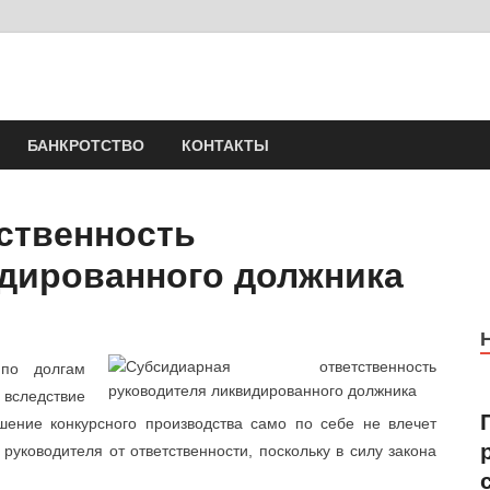
Юрист Шлыков Никола
Юридические услуги. Официальный сайт. 8-904-581-24-30
БАНКРОТСТВО
КОНТАКТЫ
ственность
дированного должника
 по долгам
вследствие
шение конкурсного производства само по себе не влечет
уководителя от ответственности, поскольку в силу закона