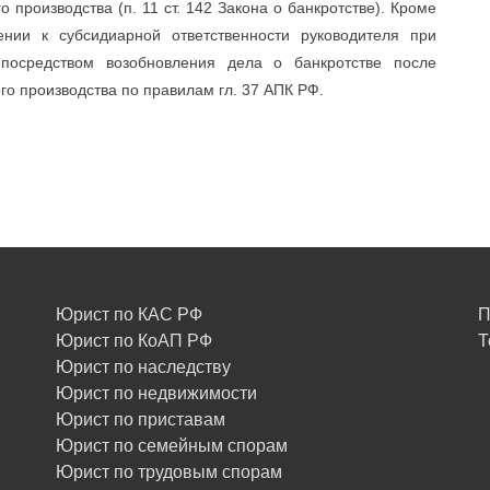
 производства (п. 11 ст. 142 Закона о банкротстве). Кроме
ении к субсидиарной ответственности руководителя при
посредством возобновления дела о банкротстве после
о производства по правилам гл. 37 АПК РФ.
Юрист по КАС РФ
П
Юрист по КоАП РФ
Т
Юрист по наследству
Юрист по недвижимости
Юрист по приставам
Юрист по семейным спорам
Юрист по трудовым спорам