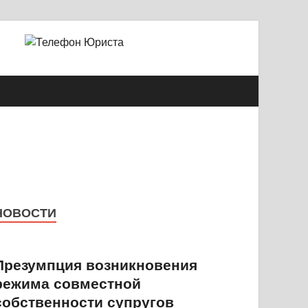
й Александрович
НОВОСТИ
Презумпция возникновения
режима совместной
собственности супругов