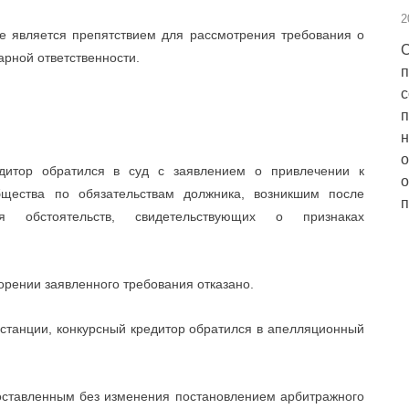
2
не является препятствием для рассмотрения требования о
С
арной ответственности.
п
с
п
н
о
дитор обратился в суд с заявлением о привлечении к
о
общества по обязательствам должника, возникшим после
п
 обстоятельств, свидетельствующих о признаках
орении заявленного требования отказано.
станции, конкурсный кредитор обратился в апелляционный
оставленным без изменения постановлением арбитражного