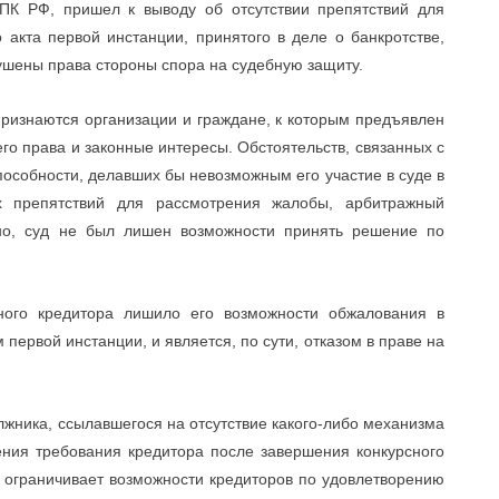
 АПК РФ, пришел к выводу об отсутствии препятствий для
акта первой инстанции, принятого в деле о банкротстве,
ушены права стороны спора на судебную защиту.
 признаются организации и граждане, к которым предъявлен
его права и законные интересы. Обстоятельств, связанных с
особности, делавших бы невозможным его участие в суде в
ых препятствий для рассмотрения жалобы, арбитражный
ьно, суд не был лишен возможности принять решение по
ного кредитора лишило его возможности обжалования в
первой инстанции, и является, по сути, отказом в праве на
жника, ссылавшегося на отсутствие какого-либо механизма
ения требования кредитора после завершения конкурсного
е ограничивает возможности кредиторов по удовлетворению