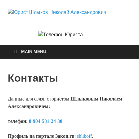
Юри
Юридические
услуги.
Ник
Официальны
сайт. 8-904-
581-24-30
Але
MAIN MENU
Контакты
Данные для связи с юристом
Шлыковым Николаем
Александровичем:
телефон:
8-904-581-24-30
Профиль на портале Закон.ru
:
shlikoff
.