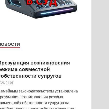
НОВОСТИ
Презумпция возникновения
режима совместной
собственности супругов
026-01-01
емейным законодательством установлена
резумпция возникновения режима
овместной собственности супругов на
риобретенное в период брака имущество