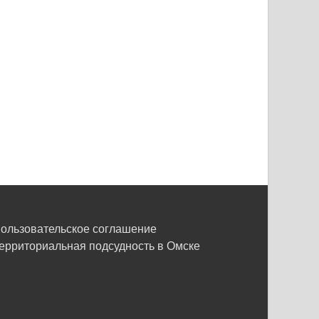
ользовательское соглашение
ерриториальная подсудность в Омске