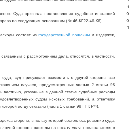
н
о
овного Суда признала постановления судебных инстанций
о
рава по следующим основаниям (№ 46-КГ22-46-К6).
п
расходы состоят из
государственной пошлины
и издержек,
, связанным с рассмотрением дела, относятся, в частности,
 суда, суд присуждает возместить с другой стороны все
лючением случаев, предусмотренных частью 2 статьи 96
ен частично, указанные в данной статье судебные расходы
удовлетворенных судом исковых требований, а ответчику
которой истцу отказано (часть 1 статьи 98 ГПК РФ).
кодекса стороне, в пользу которой состоялось решение суда,
 другой стороны расходы на оплату услуг представителя в