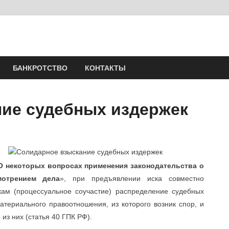
Юрист Шлыков Никола
Юридические услуги. Официальный сайт. 8-904-581-24-30
БАНКРОТСТВО
КОНТАКТЫ
ие судебных издержек
О некоторых вопросах применения законодательства о
мотрением дела
», при предъявлении иска совместно
кам (процессуальное соучастие) распределение судебных
атериального правоотношения, из которого возник спор, и
из них (статья 40 ГПК РФ).