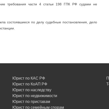
ние требования части 4 статьи 198 ГПК РФ судами не
ила состоявшиеся по делу судебные постановления, дело
нстанции.
Юрист по КАС РФ
П
Юрист по КоАП РФ
Т
Юрист по наследству
Юрист по недвижимости
Юрист по приставам
Юрист по семейным спорам