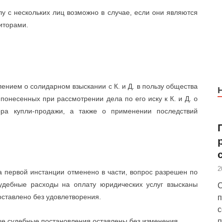
у с нескольких лиц возможно в случае, если они являются
иторами.
ением о солидарном взыскании с К. и Д. в пользу общества
понесенных при рассмотрении дела по его иску к К. и Д. о
ора купли-продажи, а также о применении последствий
2
первой инстанции отменено в части, вопрос разрешен по
судебные расходы на оплату юридических услуг взысканы
С
 оставлено без удовлетворения.
п
с
е судебные постановления оставлены без изменения.
п