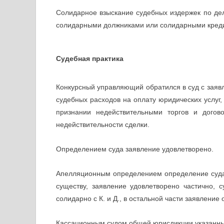
Солидарное взыскание судебных издержек по дел
солидарными должниками или солидарными кред
Судебная практика
Конкурсный управляющий обратился в суд с заявл
судебных расходов на оплату юридических услуг, 
признании недействительными торгов и догов
недействительности сделки.
Определением суда заявление удовлетворено.
Апелляционным определением определение суда 
существу, заявление удовлетворено частично, 
солидарно с К. и Д., в остальной части заявление
Кассационным судом общей юрисдикции указанны