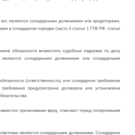
й акт, являются солидарными должниками или кредиторами,
и в солидарном порядке (часть 4 статьи 1 ГПК РФ, статьи
чиков обязанности возместить судебные издержки по делу
и являются солидарными должниками или солидарными
обязанность (ответственность) или солидарное требование
и требования предусмотрена договором или установлена
бязательства.
 совместно причинившие вред, отвечают перед потерпевшим
 ответчики являются солидарными должниками. Солидарное