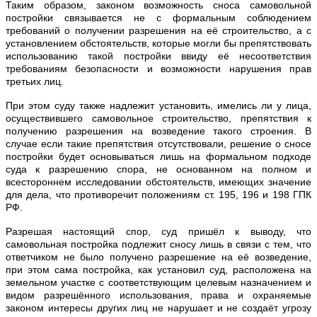
Таким образом, законом возможность сноса самовольной
постройки связывается не с формальным соблюдением
требований о получении разрешения на её строительство, а с
установлением обстоятельств, которые могли бы препятствовать
использованию такой постройки ввиду её несоответствия
требованиям безопасности и возможности нарушения прав
третьих лиц.
При этом суду также надлежит установить, имелись ли у лица,
осуществившего самовольное строительство, препятствия к
получению разрешения на возведение такого строения. В
случае если такие препятствия отсутствовали, решение о сносе
постройки будет основываться лишь на формальном подходе
суда к разрешению спора, не основанном на полном и
всестороннем исследовании обстоятельств, имеющих значение
для дела, что противоречит положениям ст. 195, 196 и 198 ГПК
РФ.
Разрешая настоящий спор, суд пришёл к выводу, что
самовольная постройка подлежит сносу лишь в связи с тем, что
ответчиком не было получено разрешение на её возведение,
при этом сама постройка, как установил суд, расположена на
земельном участке с соответствующим целевым назначением и
видом разрешённого использования, права и охраняемые
законом интересы других лиц не нарушает и не создаёт угрозу