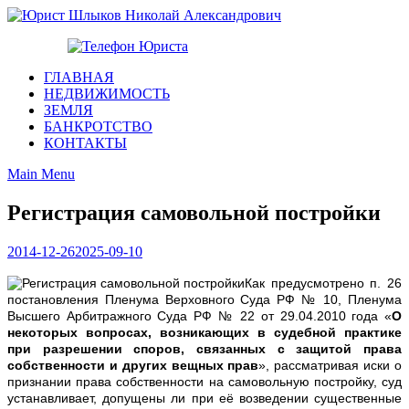
Skip
to
Юрист Шлыков Николай Александрович
content
Юридические услуги. Официальный сайт. 8-904-581-24-30
ГЛАВНАЯ
НЕДВИЖИМОСТЬ
ЗЕМЛЯ
БАНКРОТСТВО
КОНТАКТЫ
Main Menu
Регистрация самовольной постройки
2014-12-26
2025-09-10
Как предусмотрено п. 26
постановления Пленума Верховного Суда РФ № 10, Пленума
Высшего Арбитражного Суда РФ № 22 от 29.04.2010 года «
О
некоторых вопросах, возникающих в судебной практике
при разрешении споров, связанных с защитой права
собственности и других вещных прав
», рассматривая иски о
признании права собственности на самовольную постройку, суд
устанавливает, допущены ли при её возведении существенные