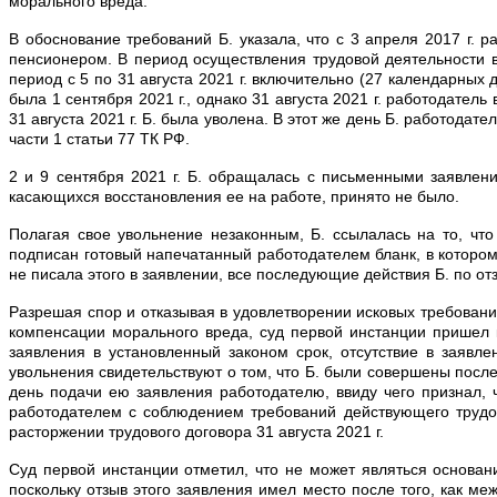
морального вреда.
В обоснование требований Б. указала, что с 3 апреля 2017 г. 
пенсионером. В период осуществления трудовой деятельности 
период с 5 по 31 августа 2021 г. включительно (27 календарных
была 1 сентября 2021 г., однако 31 августа 2021 г. работодате
31 августа 2021 г. Б. была уволена. В этот же день Б. работодат
части 1 статьи 77 ТК РФ.
2 и 9 сентября 2021 г. Б. обращалась с письменными заявлени
касающихся восстановления ее на работе, принято не было.
Полагая свое увольнение незаконным, Б. ссылалась на то, чт
подписан готовый напечатанный работодателем бланк, в котором
не писала этого в заявлении, все последующие действия Б. по о
Разрешая спор и отказывая в удовлетворении исковых требовани
компенсации морального вреда, суд первой инстанции пришел к
заявления в установленный законом срок, отсутствие в заявл
увольнения свидетельствуют о том, что Б. были совершены посл
день подачи ею заявления работодателю, ввиду чего признал, 
работодателем с соблюдением требований действующего трудо
расторжении трудового договора 31 августа 2021 г.
Суд первой инстанции отметил, что не может являться основа
поскольку отзыв этого заявления имел место после того, как м