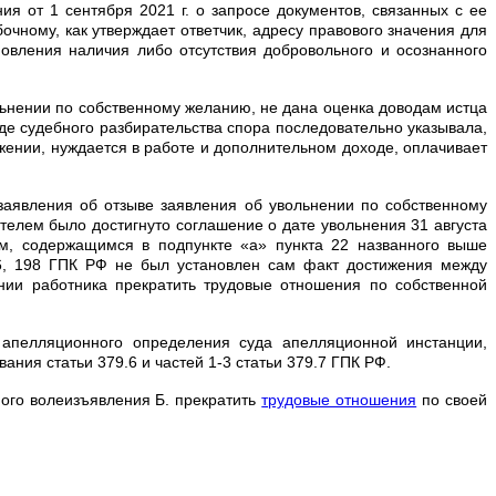
ия от 1 сентября 2021 г. о запросе документов, связанных с ее
бочному, как утверждает ответчик, адресу правового значения для
овления наличия либо отсутствия добровольного и осознанного
ьнении по собственному желанию, не дана оценка доводам истца
оде судебного разбирательства спора последовательно указывала,
ожении, нуждается в работе и дополнительном доходе, оплачивает
заявления об отзыве заявления об увольнении по собственному
дателем было достигнуто соглашение о дате увольнения 31 августа
ям, содержащимся в подпункте «а» пункта 22 названного выше
96, 198 ГПК РФ не был установлен сам факт достижения между
нии работника прекратить трудовые отношения по собственной
апелляционного определения суда апелляционной инстанции,
ия статьи 379.6 и частей 1-3 статьи 379.7 ГПК РФ.
ого волеизъявления Б. прекратить
трудовые отношения
по своей