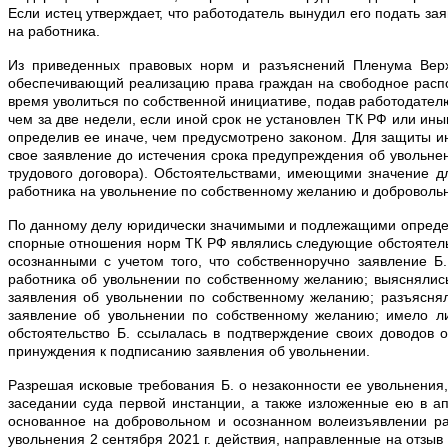
Если истец утверждает, что работодатель вынудил его подать за
на работника.
Из приведенных правовых норм и разъяснений Пленума Верх
обеспечивающий реализацию права граждан на свободное распо
время уволиться по собственной инициативе, подав работодате
чем за две недели, если иной срок не установлен ТК РФ или ин
определив ее иначе, чем предусмотрено законом. Для защиты и
свое заявление до истечения срока предупреждения об увольнен
трудового договора). Обстоятельствами, имеющими значение д
работника на увольнение по собственному желанию и доброволь
По данному делу юридически значимыми и подлежащими определе
спорные отношения норм ТК РФ являлись следующие обстоятельс
осознанными с учетом того, что собственноручно заявление 
работника об увольнении по собственному желанию; выяснялись
заявления об увольнении по собственному желанию; разъяснял
заявление об увольнении по собственному желанию; имело л
обстоятельство Б. ссылалась в подтверждение своих доводов 
принуждения к подписанию заявления об увольнении.
Разрешая исковые требования Б. о незаконности ее увольнения
заседании суда первой инстанции, а также изложенные ею в а
основанное на добровольном и осознанном волеизъявлении ра
увольнения 2 сентября 2021 г. действия, направленные на отз