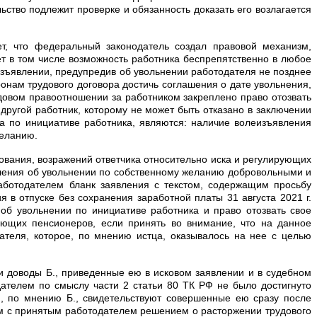
ьство подлежит проверке и обязанность доказать его возлагается
, что федеральный законодатель создал правовой механизм,
 в том числе возможность работника беспрепятственно в любое
зъявлении, предупредив об увольнении работодателя не позднее
онам трудового договора достичь соглашения о дате увольнения,
довом правоотношении за работником закреплено право отозвать
другой работник, которому не может быть отказано в заключении
а по инициативе работника, являются: наличие волеизъявления
желанию.
вания, возражений ответчика относительно иска и регулирующих
вления об увольнении по собственному желанию добровольными и
аботодателем бланк заявления с текстом, содержащим просьбу
в отпуске без сохранения заработной платы 31 августа 2021 г.
об увольнении по инициативе работника и право отозвать свое
ющих пенсионеров, если принять во внимание, что на данное
ателя, которое, по мнению истца, оказывалось на нее с целью
и доводы Б., приведенные ею в исковом заявлении и в судебном
ателем по смыслу части 2 статьи 80 ТК РФ не было достигнуто
, по мнению Б., свидетельствуют совершенные ею сразу после
ем с принятым работодателем решением о расторжении трудового