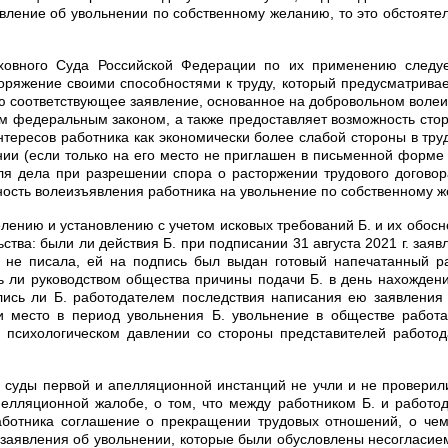
явление об увольнении по собственному желанию, то это обстоятел
овного Суда Российской Федерации по их применению следует
ряжение своими способностями к труду, который предусматривает
лю соответствующее заявление, основанное на добровольном волеи
ым федеральным законом, а также предоставляет возможность стор
нтересов работника как экономически более слабой стороны в тру
ии (если только на его место не приглашен в письменной форме 
ля дела при разрешении спора о расторжении трудового договор
ность волеизъявления работника на увольнение по собственному 
нию и установлению с учетом исковых требований Б. и их обосно
тва: были ли действия Б. при подписании 31 августа 2021 г. зая
Б. не писала, ей на подпись был выдан готовый напечатанный р
 ли руководством общества причины подачи Б. в день нахождения 
ись ли Б. работодателем последствия написания ею заявления 
и место в период увольнения Б. увольнение в обществе работа
о психологическом давлении со стороны представителей работод
, суды первой и апелляционной инстанций не учли и не проверил
пелляционной жалобе, о том, что между работником Б. и работод
ботника соглашение о прекращении трудовых отношений, о чем
ыв заявления об увольнении, которые были обусловлены несогласи