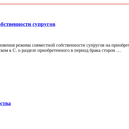
бственности супругов
вения режима совместной собственности супругов на приобрете
ском к С. о разделе приобретенного в период брака сторон …
ства