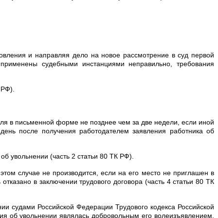
овления и направляя дело на новое рассмотрение в суд первой
 применены судебными инстанциями неправильно, требования
 РФ).
еля в письменной форме не позднее чем за две недели, если иной
день после получения работодателем заявления работника об
б увольнении (часть 2 статьи 80 ТК РФ).
этом случае не производится, если на его место не приглашен в
тказано в заключении трудового договора (часть 4 статьи 80 ТК
нии судами Российской Федерации Трудового кодекса Российской
ния об увольнении являлась добровольным его волеизъявлением.