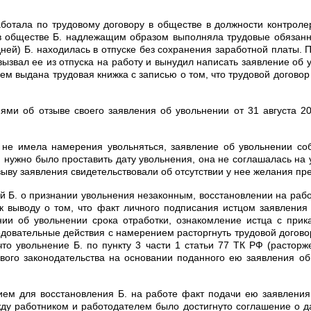
работала по трудовому договору в обществе в должности контроле
в обществе Б. надлежащим образом выполняла трудовые обязанн
 дней) Б. находилась в отпуске без сохранения заработной платы.
ль вызвал ее из отпуска на работу и вынудил написать заявление о
елем выдана трудовая книжка с записью о том, что трудовой догово
ями об отзыве своего заявления об увольнении от 31 августа 20
о не имела намерения увольняться, заявление об увольнении с
 нужно было проставить дату увольнения, она не соглашалась на
тзыву заявления свидетельствовали об отсутствии у нее желания п
й Б. о признании увольнения незаконным, восстановлении на рабо
 выводу о том, что факт личного подписания истцом заявления 
ении об увольнении срока отработки, ознакомление истца с прик
едовательные действия с намерением расторгнуть трудовой договор
что увольнение Б. по пункту 3 части 1 статьи 77 ТК РФ (расторж
вого законодательства на основании поданного ею заявления об
нием для восстановления Б. на работе факт подачи ею заявления
ежду работником и работодателем было достигнуто соглашение о да