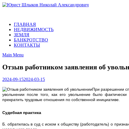
Skip
to
Юрист Шлыков Николай Александрович
content
Юридические услуги. Официальный сайт. 8-904-581-24-30
ГЛАВНАЯ
НЕДВИЖИМОСТЬ
ЗЕМЛЯ
БАНКРОТСТВО
КОНТАКТЫ
Main Menu
Отзыв работником заявления об уволь
2024-09-15
2024-03-15
При разрешении сп
увольнении после того, как его увольнение было фактически
прекратить трудовые отношения по собственной инициативе.
Судебная практика
Б. обратилась в суд с иском к обществу (работодатель) о приз