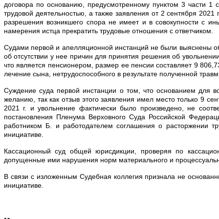
договора по основанию, предусмотренному пунктом 3 части 1 ст
трудовой деятельностью, а также заявления от 2 сентября 2021 г
разрешения возникшего спора не имеет и в совокупности с ин
намерения истца прекратить трудовые отношения с ответчиком.
Судами первой и апелляционной инстанций не были выяснены об
об отсутствии у нее причин для принятия решения об увольнении
что является пенсионером, размер ее пенсии составляет 9 806,7
лечение сына, нетрудоспособного в результате полученной трав
Суждение суда первой инстанции о том, что основанием для в
желанию, так как отзыв этого заявления имел место только 9 сен
2021 г. и увольнение фактически было произведено, не соот
постановления Пленума Верховного Суда Российской Федераци
работником Б. и работодателем соглашения о расторжении тр
инициативе.
Кассационный суд общей юрисдикции, проверяя по кассацио
допущенные ими нарушения норм материального и процессуальног
В связи с изложенным Судебная коллегия признала не основанн
инициативе.