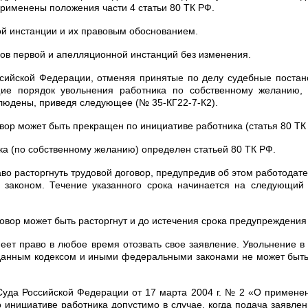
применены положения части 4 статьи 80 ТК РФ.
ой инстанции и их правовым обоснованием.
ов первой и апелляционной инстанций без изменения.
сийской Федерации, отменяя принятые по делу судебные постан
ющие порядок увольнения работника по собственному желанию,
блюдены, приведя следующее (№ 35-КГ22-7-К2).
говор может быть прекращен по инициативе работника (статья 80 ТК
ка (по собственному желанию) определен статьей 80 ТК РФ.
аво расторгнуть трудовой договор, предупредив об этом работодат
законом. Течение указанного срока начинается на следующий 
ор может быть расторгнут и до истечения срока предупреждения о
ет право в любое время отозвать свое заявление. Увольнение в 
данным кодексом и иными федеральными законами не может быть о
Суда Российской Федерации от 17 марта 2004 г. № 2 «О примене
о инициативе работника допустимо в случае, когда подача заявле