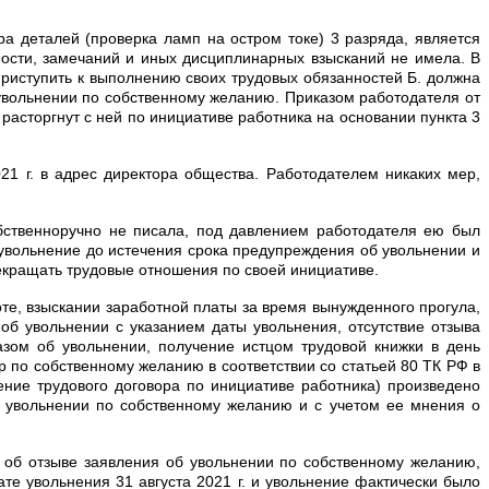
ра деталей (проверка ламп на остром токе) 3 разряда, является
ости, замечаний и иных дисциплинарных взысканий не имела. В
 Приступить к выполнению своих трудовых обязанностей Б. должна
б увольнении по собственному желанию. Приказом работодателя от
р расторгнут с ней по инициативе работника на основании пункта 3
21 г. в адрес директора общества. Работодателем никаких мер,
обственноручно не писала, под давлением работодателя ею был
 увольнение до истечения срока предупреждения об увольнении и
рекращать трудовые отношения по своей инициативе.
те, взыскании заработной платы за время вынужденного прогула,
об увольнении с указанием даты увольнения, отсутствие отзыва
азом об увольнении, получение истцом трудовой книжки в день
 по собственному желанию в соответствии со статьей 80 ТК РФ в
ение трудового договора по инициативе работника) произведено
 увольнении по собственному желанию и с учетом ее мнения о
 об отзыве заявления об увольнении по собственному желанию,
те увольнения 31 августа 2021 г. и увольнение фактически было