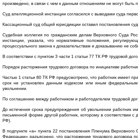
произведено, в связи с чем к данным отношениям не могут быть 
Суд апелляционной инстанции согласился с выводами суда перв
Кассационный суд общей юрисдикции оставил постановления суд
Судебная коллегия по гражданским делам Верховного Суда Рос
инстанции, указала, что нормативные положения, регулиру
процессуального закона к доказательствам и доказыванию не со
В соответствии с пунктом 3 части 1 статьи 77 ТК РФ трудовой до
Порядок расторжения трудового договора по инициативе работни
Частью 1 статьи 80 ТК РФ предусмотрено, что работник имеет пр
срок не установлен данным кодексом или иным федеральным 
увольнении.
По соглашению между работником и работодателем трудовой догов
До истечения срока предупреждения об увольнении работник име
письменной форме другой работник, которому в соответствии с 
РФ).
В подпункте «а» пункта 22 постановления Пленума Верховного 
Федерации» разъяснено, что расторжение трудового договора п