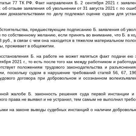
атьи 77 ТК РФ. Факт направления Б. 2 сентября 2021 г. заявлен
. об отзыве заявления об увольнении от 31 августа 2021 г. по оши
ыми доказательствами по делу подлежал оценке судом для устан
стоятельства, предшествующие подписанию Б. заявления об увол
 по собственному желанию, если принять во внимание, что Б. в х
3 руб., в связи с чем она находится в тяжелом материальном пол
мы, проживает в общежитии.
осстановления Б. на работе не может являться факт подачи ею 
тября 2021 г., то есть после того как между работником и работо
ветствует положениям трудового законодательства и разъяснени
и, поскольку судом в нарушение требований статей 56, 67, 1
удового договора при добровольном и осознанном волеизъявле
нной жалобе Б. законность решения суда первой инстанции и 
о права не выявил и не устранил, тем самым не выполнил требован
ыми на законе выводы судебных инстанций о наличии добровольн