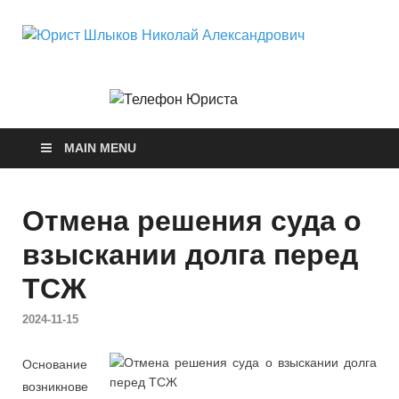
Юри
Юридические
услуги.
Ник
Официальны
сайт. 8-904-
581-24-30
Але
MAIN MENU
Отмена решения суда о
взыскании долга перед
ТСЖ
2024-11-15
Основание
возникнове