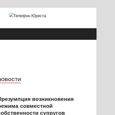
й Александрович
НОВОСТИ
Презумпция возникновения
режима совместной
собственности супругов