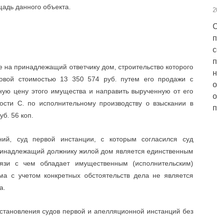
щадь данного объекта.
2
С
п
с
п
ие на принадлежащий ответчику дом, строительство которого
н
ровой стоимостью 13 350 574 руб. путем его продажи с
о
ную цену этого имущества и направить вырученную от его
о
ости С. по исполнительному производству о взыскании в
п
уб. 56 коп.
ний, суд первой инстанции, с которым согласился суд
принадлежащий должнику жилой дом является единственным
язи с чем обладает имущественным (исполнительским)
а с учетом конкретных обстоятельств дела не является
а.
становления судов первой и апелляционной инстанций без