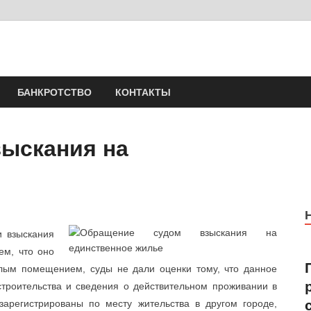
Юрист Шлыков Никола
Юридические услуги. Официальный сайт. 8-904-581-24-30
БАНКРОТСТВО
КОНТАКТЫ
ыскания на
и взыскания
ем, что оно
лым помещением, суды не дали оценки тому, что данное
троительства и сведения о действительном проживании в
зарегистрированы по месту жительства в другом городе,