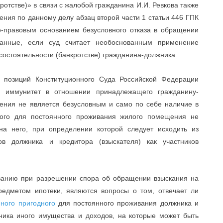
отстве)» в связи с жалобой гражданина И.И. Ревкова также
шения по данному делу абзац второй части 1 статьи 446 ГПК
-правовым основанием безусловного отказа в обращении
анные, если суд считает необоснованным применение
состоятельности (банкротстве) гражданина-должника.
позиций Конституционного Суда Российской Федерации
й) иммунитет в отношении принадлежащего гражданину-
ения не является безусловным и само по себе наличие в
дного для постоянного проживания жилого помещения не
на него, при определении которой следует исходить из
в должника и кредитора (взыскателя) как участников
анию при разрешении спора об обращении взыскания на
едметом ипотеки, являются вопросы о том, отвечает ли
ного пригодного
для постоянного проживания должника и
ника иного имущества и доходов, на которые может быть