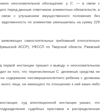
никло неосновательное обогащение: у С. — в связи с
его перед данным ответчиком алиментных обязательств, а
 связи с улучшением имущественного положения без
го задолженность по алиментам уменьшилась на сумму 229
е заявляющих самостоятельных требований относительно
 Чувашской АССР), УФССП по Тверской области, Ржевский
уд первой инстанции пришел к выводу о неосновательном
одил из того, что перечисленные С. денежные средства не
у на содержание несовершеннолетнего ребенка с должника
ет иного лица, не имеющего по отношению к ней каких-либо
нстанции, суд апелляционной инстанции указал, что
подразделения судебных приставов и распределенная