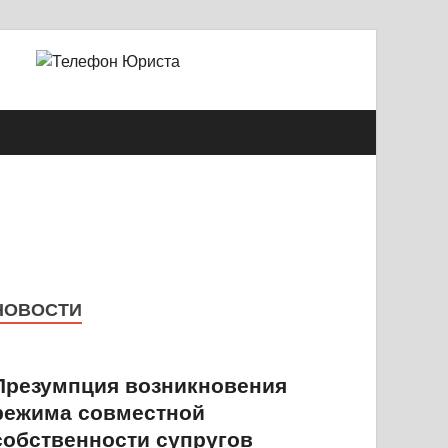
й Александрович
НОВОСТИ
Презумпция возникновения
режима совместной
собственности супругов