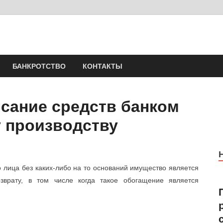
Юрист Шлыков Никола
Юридические услуги. Официальный сайт. 8-904-581-24-30
БАНКРОТСТВО
КОНТАКТЫ
сание средств банком
 производству
 лица без каких-либо на то оснований имущество является
врату, в том числе когда такое обогащение является