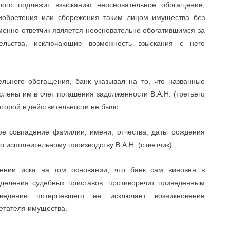
ого подлежит взысканию неосновательное обогащение,
риобретения или сбережения таким лицом имущества без
именно ответчик является неосновательно обогатившимся за
ельства, исключающие возможность взыскания с него
льного обогащения, банк указывал на то, что названные
ены им в счет погашения задолженности В.А.Н. (третьего
торой в действительности не было.
ое совпадение фамилии, имени, отчества, даты рождения
по исполнительному производству В.А.Н. (ответчик).
орении иска на том основании, что банк сам виновен в
зделения судебных приставов, противоречит приведенным
едение потерпевшего не исключает возникновение
етателя имущества.