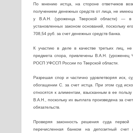
По мнению истца, на стороне ответчиков воз
получением денежных средств от лица, не имеющ
у В.А.Н. (уроженца Тверской области) — в
установленных законом оснований, поскольку е
708,54 руб. за счет денежных средств банка.
К участию в деле в качестве третьих лиц, н
предмета спора, привлечены В.А.Н. (уроженец
РОСП УФССП России по Тверской области.
Разрешая спор и частично удовлетворяя иск, с
обогащении С. за счет истца. При этом суд исх
относятся к алиментам, взысканным в ее польз
В.А.Н., поскольку их выплата произведена за сч
обязательств.
Проверяя законность решения суда первой и
перечисленная банком на депозитный счет 