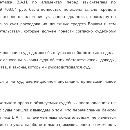
ветчика В.А.Н. по алиментам перед взыскателем по
9 708,54 руб. была полностью погашена за счет средств
ественного положения указанного должника, поскольку он
а за счет расходования денежных средств Банком и тем
тельствам, которые должен понести согласно судебному
ти решения суда должны быть указаны обстоятельства дела,
х основаны выводы суда об этих обстоятельствах, доводы,
тва, и законы, которыми руководствовался суд.
ся и на суд апелляционной инстанции, принявший новое
уального права в обжалуемых судебных постановлениях не
х суды пришли к выводам о том, что перечисление банком
тчика В.А.Н. по алиментным обязательствам не является
кже не указаны обстоятельства, исключающие возможность