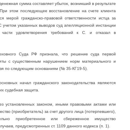
денежная сумма составляет убыток, возникший в результате
 При этом последующее восстановление на счете клиента
ся мерой гражданско-правовой ответственности истца за
 С учетом указанных выводов суд апелляционной инстанции
части удовлетворения требований к С. и отказал в
рховного Суда РФ признала, что решение суда первой
яты с существенным нарушением норм материального и
ьзя по следующим основаниям (№ 35-КГ19-5).
основных начал гражданского законодательства являются
их судебная защита.
 без установленных законом, иными правовыми актами или
тво (приобретатель) за счет другого лица (потерпевшего),
тельно приобретенное или сбереженное имущество
учаев, предусмотренных ст. 1109 данного кодекса (п. 1).