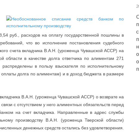
2
С
п
с
,54 руб., расходов на оплату государственной пошлины в
п
требований, что во исполнение постановления судебного
н
кого счета вкладчика В.А.Н. (уроженца Чувашской АССР) на
о
й области в качестве долга ответчика по алиментам 271
о
и распределены в пользу взыскателя по исполнительному
п
ет оплаты долга по алиментам) и в доход бюджета в размере
 вкладчика В.А.Н. (уроженца Чувашской АССР) о возврате на
 связи с отсутствием у него алиментных обязательств перед
анком на счет вкладчика. Направленные в адрес службы
ьному производству В.А.Н. (уроженца Тверской области)
численных денежных средств остались без удовлетворения.