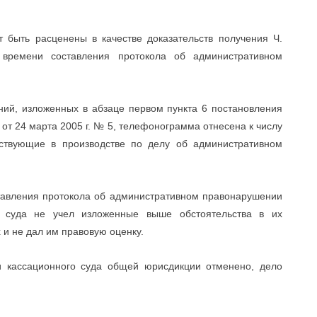
 быть расценены в качестве доказательств получения Ч.
ремени составления протокола об административном
ний, изложенных в абзаце первом пункта 6 постановления
т 24 марта 2005 г. № 5, телефонограмма отнесена к числу
аствующие в производстве по делу об административном
ставления протокола об административном правонарушении
о суда не учел изложенные выше обстоятельства в их
 и не дал им правовую оценку.
ьи кассационного суда общей юрисдикции отменено, дело