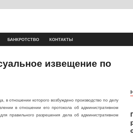
Юрист Шлыков Никола
Юридические услуги. Официальный сайт. 8-904-581-24-30
БАНКРОТСТВО
КОНТАКТЫ
суальное извещение по
, в отношении которого возбуждено производство по делу
влении в отношении его протокола об административном
 для правильного разрешения дела об административном