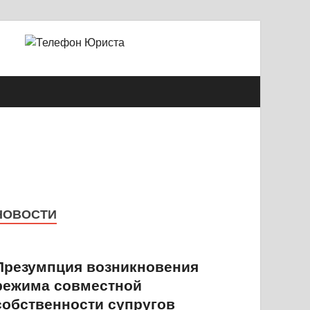
й Александрович
НОВОСТИ
Презумпция возникновения
режима совместной
собственности супругов