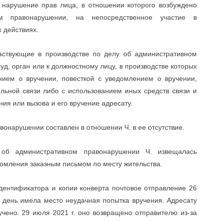
 нарушение прав лица, в отношении которого возбуждено
м правонарушении, на непосредственное участие в
 действиях.
частвующие в производстве по делу об административном
д, орган или к должностному лицу, в производстве которых
нием о вручении, повесткой с уведомлением о вручении,
ьной связи либо с использованием иных средств связи и
я или вызова и его вручение адресату.
вонарушении составлен в отношении Ч. в ее отсутствие.
об административном правонарушении Ч. извещалась
омления заказным письмом по месту жительства.
дентификатора и копии конверта почтовое отправление 26
е день имела место неудачная попытка вручения. Адресату
чено. 29 июля 2021 г. оно возвращено отправителю из-за