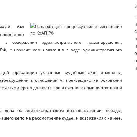
2
С
п
енным без
с
олжностное
п
 в совершении административного правонарушения,
н
 РФ, с назначением наказания в виде административного
о
о
п
бщей юрисдикции указанные судебные акты отменены,
равонарушении в отношении Ч. прекращено на основании
истечением срока давности привлечения к административной
ы дела об административном правонарушении, доводы,
вшего дело на рассмотрение судье, и возражениях на нее,