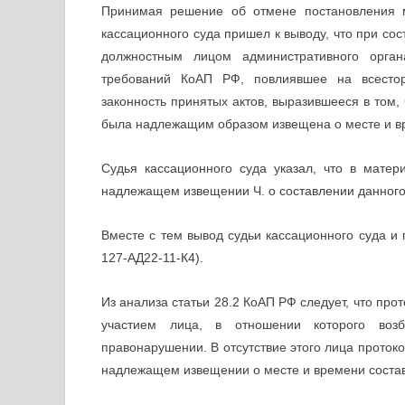
Принимая решение об отмене постановления м
кассационного суда пришел к выводу, что при с
должностным лицом административного орга
требований КоАП РФ, повлиявшее на всесторо
законность принятых актов, выразившееся в том, ч
была надлежащим образом извещена о месте и вр
Судья кассационного суда указал, что в мате
надлежащем извещении Ч. о составлении данного
Вместе с тем вывод судьи кассационного суда 
127-АД22-11-К4).
Из анализа статьи 28.2 КоАП РФ следует, что пр
участием лица, в отношении которого воз
правонарушении. В отсутствие этого лица протоко
надлежащем извещении о месте и времени состав