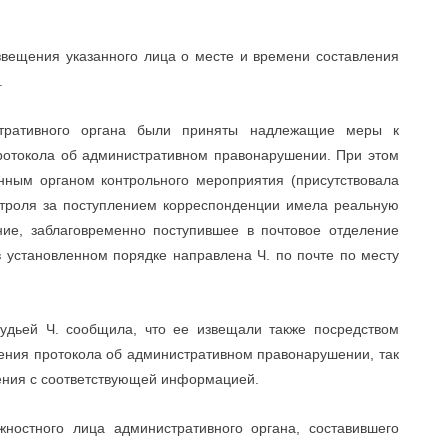
вещения указанного лица о месте и времени составления
.
тративного органа были приняты надлежащие меры к
ротокола об административном правонарушении. При этом
нным органом контрольного мероприятия (присутствовала
нтроля за поступлением корреспонденции имела реальную
ние, заблаговременно поступившее в почтовое отделение
в установленном порядке направлена Ч. по почте по месту
удьей Ч. сообщила, что ее извещали также посредством
ления протокола об административном правонарушении, так
ления с соответствующей информацией.
ностного лица административного органа, составившего