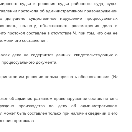
ирового судьи и решения судьи районного суда, судья
оставлении протокола об административном правонарушении
на допущено существенное нарушение процессуальных
нность, полноту, объективность рассмотрения дела и
то протокол составлен в отсутствие Ч. при том, что она не
емени его составления.
риалах дела не содержится данных, свидетельствующих о
 процессуального документа.
и принятое им решение нельзя признать обоснованными (№
отокол об административном правонарушении составляется с
буждено производство по делу об административном
л может быть составлен только при наличии сведений о его
ления протокола.