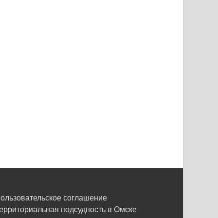
ользовательское соглашение
ерриториальная подсудность в Омске