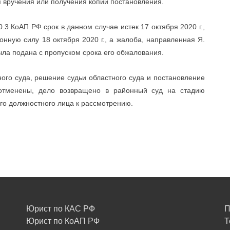
ня вручения или получения копии постановления.
.3 КоАП РФ срок в данном случае истек 17 октября 2020 г.,
онную силу 18 октября 2020 г., а жалоба, направленная Я.
была подана с пропуском срока его обжалования.
ого суда, решение судьи областного суда и постановление
отменены, дело возвращено в районный суд на стадию
о должностного лица к рассмотрению.
Юрист по КАС РФ
П
Юрист по КоАП РФ
Т