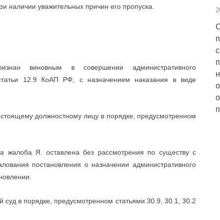
ри наличии уважительных причин его пропуска.
2
С
п
с
п
ризнан виновным в совершении административного
н
статьи 12.9 КоАП РФ, с назначением наказания в виде
о
о
п
естоящему должностному лицу в порядке, предусмотренном
а жалоба Я. оставлена без рассмотрения по существу с
алования постановления о назначении административного
ановлении.
суд в порядке, предусмотренном статьями 30.9, 30.1, 30.2