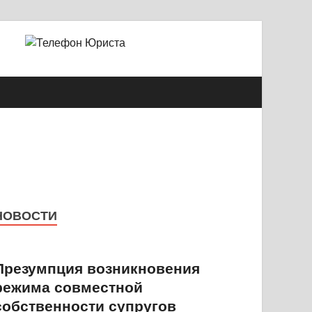
й Александрович
НОВОСТИ
Презумпция возникновения
режима совместной
собственности супругов