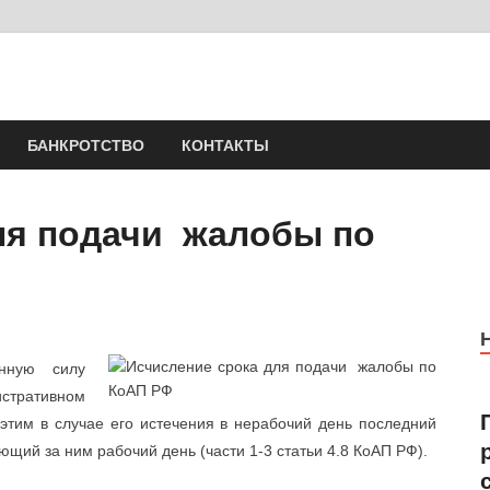
Юрист Шлыков Никола
Юридические услуги. Официальный сайт. 8-904-581-24-30
БАНКРОТСТВО
КОНТАКТЫ
ля подачи жалобы по
нную силу
ративном
 этим в случае его истечения в нерабочий день последний
щий за ним рабочий день (части 1-3 статьи 4.8 КоАП РФ).