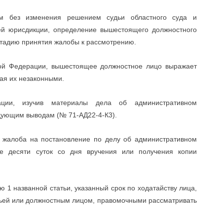
ым без изменения решением судьи областного суда и
ей юрисдикции, определение вышестоящего должностного
тадию принятия жалобы к рассмотрению.
кой Федерации, вышестоящее должностное лицо выражает
ая их незаконными.
ации, изучив материалы дела об административном
дующим выводам (№ 71-АД22-4-К3).
Ф жалоба на постановление по делу об административном
е десяти суток со дня вручения или получения копии
ю 1 названной статьи, указанный срок по ходатайству лица,
дьей или должностным лицом, правомочными рассматривать