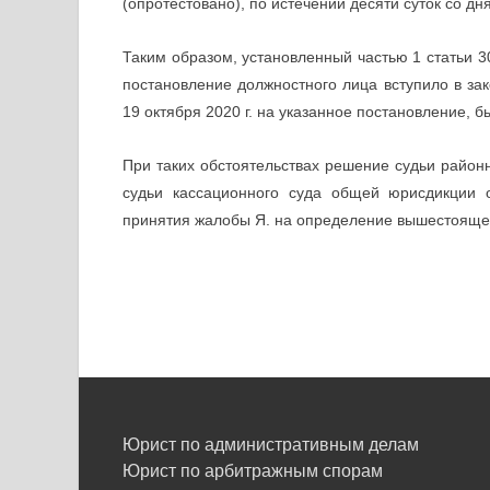
(опротестовано), по истечении десяти суток со д
Таким образом, установленный частью 1 статьи 30
постановление должностного лица вступило в зак
19 октября 2020 г. на указанное постановление, 
При таких обстоятельствах решение судьи районн
судьи кассационного суда общей юрисдикции 
принятия жалобы Я. на определение вышестоящег
Юрист по административным делам
Юрист по арбитражным спорам