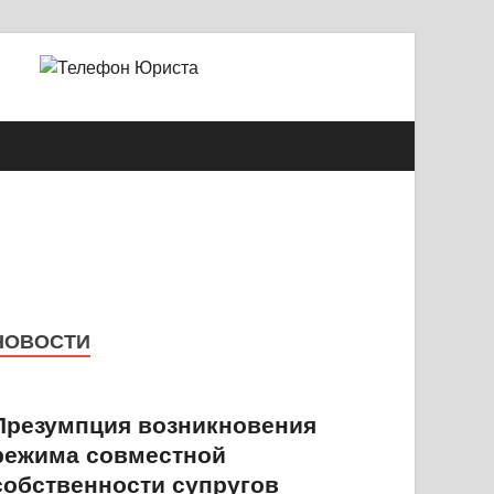
й Александрович
НОВОСТИ
Презумпция возникновения
режима совместной
собственности супругов