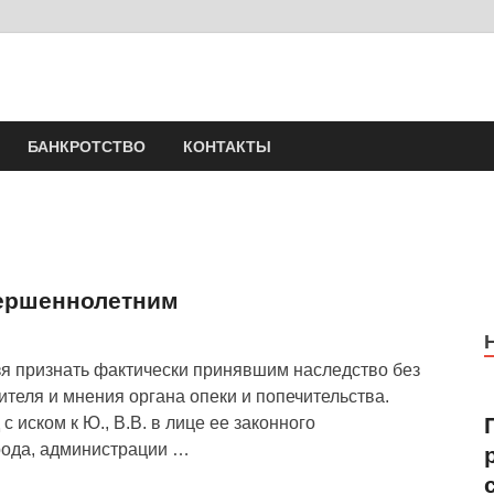
Юрист Шлыков Никола
Юридические услуги. Официальный сайт. 8-904-581-24-30
БАНКРОТСТВО
КОНТАКТЫ
вершеннолетним
я признать фактически принявшим наследство без
ителя и мнения органа опеки и попечительства.
с иском к Ю., В.В. в лице ее законного
рода, администрации …