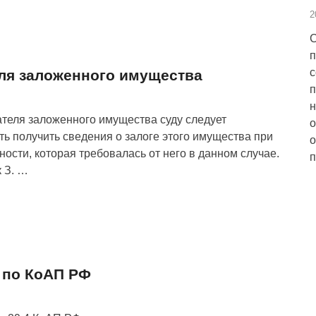
2
С
п
с
ля заложенного имущества
п
н
теля заложенного имущества суду следует
о
ть получить сведения о залоге этого имущества при
о
ности, которая требовалась от него в данном случае.
п
 З. …
 по КоАП РФ